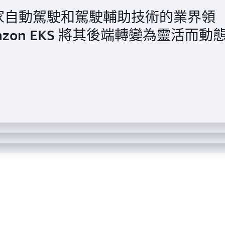
e，這家自動駕駛和駕駛輔助技術的業界領
zon EKS 將其後端轉變為靈活而動
mazon ECS 和 AWS Fargate 提升部署
搭配 AWS Fargate 使用 Amazon
 Amazon EKS 提高可擴展性並縮短上
建置一個新穎的 ML 支援分析模型，
n, Cut Probability) 分析