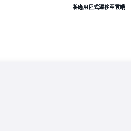
將應用程式遷移至雲端
在容器中部署應用程式，以
動化工作流程。
將應用程式直接移轉至 A