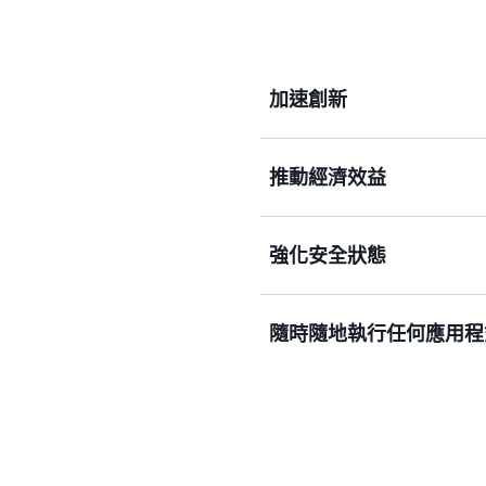
加速創新
推動經濟效益
將應用程式作業和基礎設施
創新。
強化安全狀態
透過依用量計費定價、提高
成本。
隨時隨地執行任何應用程
透過自動化系統修補程式和
整合，提高應用程式安全性
從雲端、內部部署或邊緣的