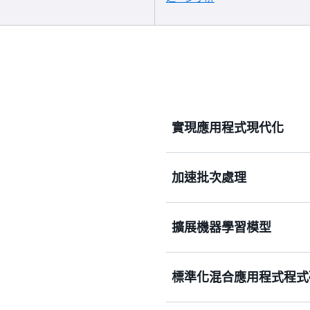
實現應用程式現代化
加速批次處理
將整合型應用程式分解為基
能力、可擴展性並可輕鬆擴
擴展機器學習模型
將批次處理及擷取、轉換和載
務，並根據需求動態擴展。
標準化混合應用程式程式
針對訓練和推論快速擴展機器
的資料來源執行。