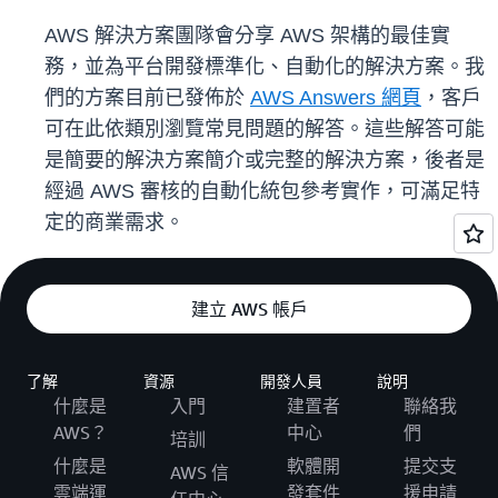
AWS 解決方案團隊會分享 AWS 架構的最佳實
務，並為平台開發標準化、自動化的解決方案。我
們的方案目前已發佈於
AWS Answers 網頁
，客戶
可在此依類別瀏覽常見問題的解答。這些解答可能
是簡要的解決方案簡介或完整的解決方案，後者是
經過 AWS 審核的自動化統包參考實作，可滿足特
定的商業需求。
建立 AWS 帳戶
了解
資源
開發人員
說明
什麼是
入門
建置者
聯絡我
AWS？
中心
們
培訓
什麼是
軟體開
提交支
AWS 信
雲端運
發套件
援申請