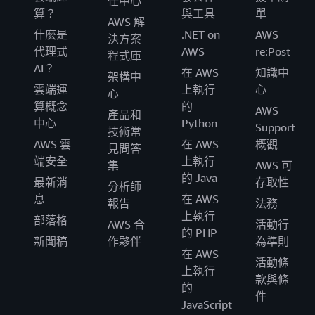
任中心
算？
與工具
單
AWS 解
什麼是
.NET on
AWS
決方案
代理式
AWS
re:Post
程式庫
AI？
在 AWS
知識中
架構中
雲端運
上執行
心
心
算概念
的
AWS
產品和
中心
Python
Support
技術常
AWS 雲
在 AWS
概觀
見問答
端安全
上執行
集
AWS 可
的 Java
最新消
存取性
分析師
息
在 AWS
報告
法務
上執行
部落格
AWS 合
活動行
的 PHP
新聞稿
作夥伴
為準則
在 AWS
活動條
上執行
款與條
的
件
JavaScript