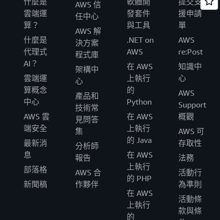
什麼是
軟體開
提交支
AWS 信
雲端運
發套件
援申請
任中心
算？
與工具
單
AWS 解
什麼是
.NET on
AWS
決方案
代理式
AWS
re:Post
程式庫
AI？
在 AWS
知識中
架構中
雲端運
上執行
心
心
算概念
的
AWS
產品和
中心
Python
Support
技術常
AWS 雲
在 AWS
概觀
見問答
端安全
上執行
集
AWS 可
的 Java
最新消
存取性
分析師
息
在 AWS
報告
法務
上執行
部落格
AWS 合
活動行
的 PHP
新聞稿
作夥伴
為準則
在 AWS
活動條
上執行
款與條
的