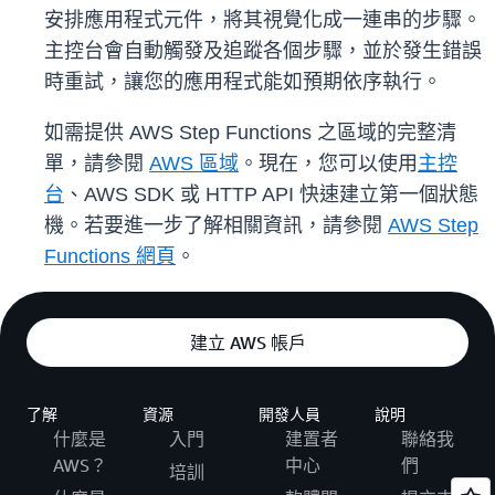
安排應用程式元件，將其視覺化成一連串的步驟。
主控台會自動觸發及追蹤各個步驟，並於發生錯誤
時重試，讓您的應用程式能如預期依序執行。
如需提供 AWS Step Functions 之區域的完整清
單，請參閱
AWS 區域
。現在，您可以使用
主控
台
、AWS SDK 或 HTTP API 快速建立第一個狀態
機。若要進一步了解相關資訊，請參閱
AWS Step
Functions 網頁
。
建立 AWS 帳戶
了解
資源
開發人員
說明
什麼是
入門
建置者
聯絡我
AWS？
中心
們
培訓