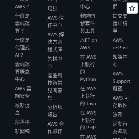
AWS？
中心
們
培訓
什麼是
軟體開
提交支
AWS 信
雲端運
發套件
援申請
任中心
算？
與工具
單
AWS 解
什麼是
.NET on
AWS
決方案
代理式
AWS
re:Post
程式庫
AI？
在 AWS
知識中
架構中
雲端運
上執行
心
心
算概念
的
AWS
產品和
中心
Python
Support
技術常
AWS 雲
在 AWS
概觀
見問答
端安全
上執行
集
AWS 可
的 Java
最新消
存取性
分析師
息
在 AWS
報告
法務
上執行
部落格
AWS 合
活動行
的 PHP
新聞稿
作夥伴
為準則
在 AWS