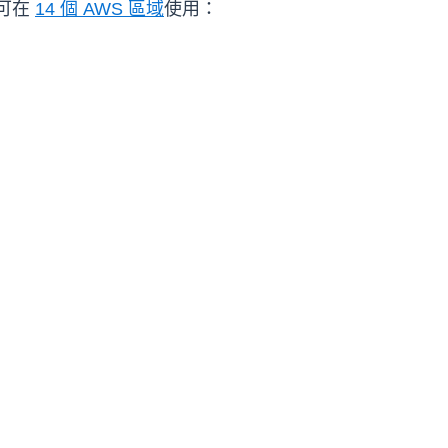
共可在
14 個 AWS 區域
使用：