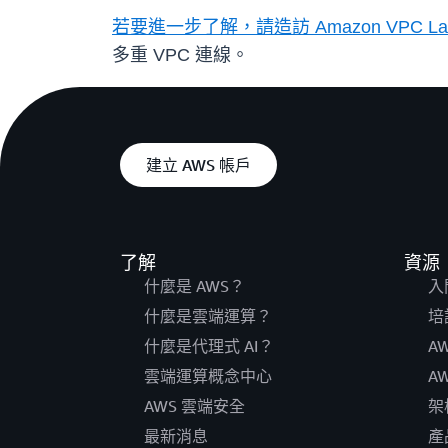
若要進一步了解，請造訪
Amazon VPC La
多重 VPC 連線。
建立 AWS 帳戶
了解
資源
什麼是 AWS？
入
什麼是雲端運算？
培
什麼是代理式 AI？
A
雲端運算概念中心
A
AWS 雲端安全
架
最新消息
產