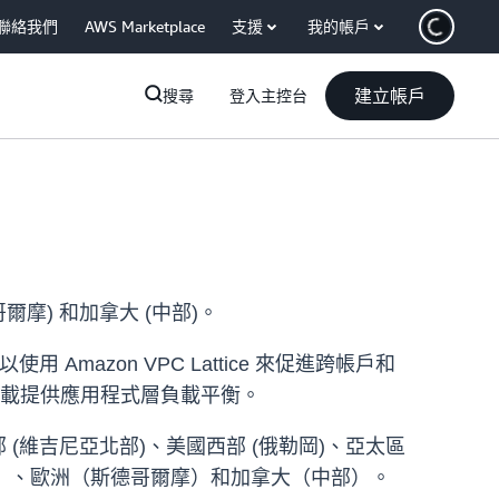
聯絡我們
AWS Marketplace
支援
我的帳戶
建立帳戶
搜尋
登入主控台
德哥爾摩) 和加拿大 (中部)。
Amazon VPC Lattice 來促進跨帳戶和
作負載提供應用程式層負載平衡。
國東部 (維吉尼亞北部)、美國西部 (俄勒岡)、亞太區
（倫敦）、歐洲（斯德哥爾摩）和加拿大（中部）。