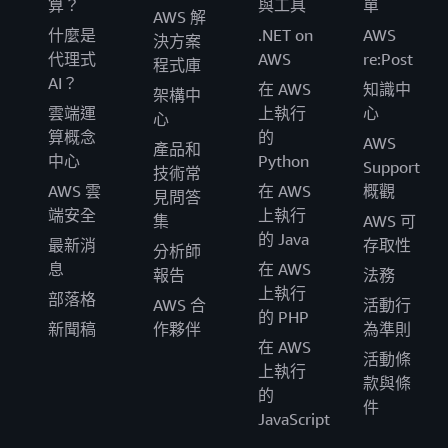
算？
與工具
單
AWS 解
什麼是
.NET on
AWS
決方案
代理式
AWS
re:Post
程式庫
AI？
在 AWS
知識中
架構中
雲端運
上執行
心
心
算概念
的
AWS
產品和
中心
Python
Support
技術常
AWS 雲
在 AWS
概觀
見問答
端安全
上執行
集
AWS 可
的 Java
最新消
存取性
分析師
息
在 AWS
報告
法務
上執行
部落格
AWS 合
活動行
的 PHP
新聞稿
作夥伴
為準則
在 AWS
活動條
上執行
款與條
的
件
JavaScript