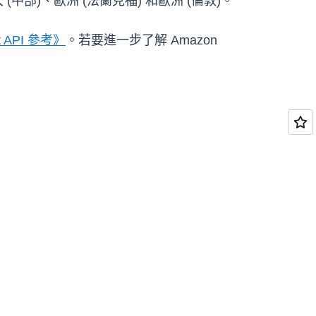
中部)、歐洲 (法蘭克福) 和歐洲 (倫敦)。
t API 參考》
。若要進一步了解 Amazon