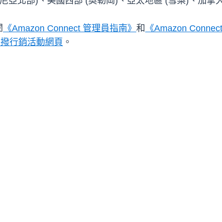
北部)、美國西部 (奧勒岡)、亞太地區 (雪梨)、加拿大 (
閱
《Amazon Connect 管理員指南》
和
《Amazon Connec
外撥行銷活動網頁
。