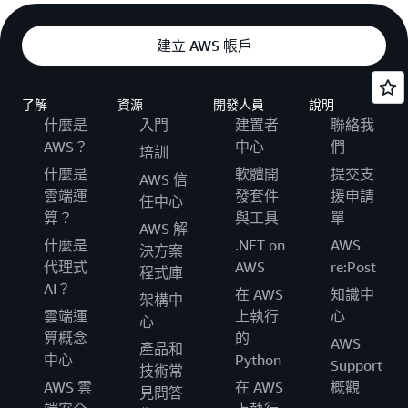
建立 AWS 帳戶
了解
資源
開發人員
說明
什麼是
入門
建置者
聯絡我
AWS？
中心
們
培訓
什麼是
軟體開
提交支
AWS 信
雲端運
發套件
援申請
任中心
算？
與工具
單
AWS 解
什麼是
.NET on
AWS
決方案
代理式
AWS
re:Post
程式庫
AI？
在 AWS
知識中
架構中
雲端運
上執行
心
心
算概念
的
AWS
產品和
中心
Python
Support
技術常
AWS 雲
在 AWS
概觀
見問答