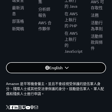
端安全
上執行
集
AWS 可
的 Java
最新消
存取性
分析師
息
在 AWS
報告
法務
上執行
部落格
AWS 合
活動行
的 PHP
新聞稿
作夥伴
為準則
在 AWS
活動條
上執行
款與條
的
件
JavaScript
English
Amazon 是平等機會僱主，並且不會歧視受保護的退伍軍人身
分、殘障人士或其他受法律保護的身分。鼓勵退伍軍人、軍人配
偶和殘疾人士進行申請。