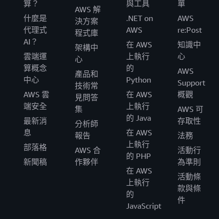
算？
與工具
單
AWS 解
什麼是
.NET on
AWS
決方案
代理式
AWS
re:Post
程式庫
AI？
在 AWS
知識中
架構中
雲端運
上執行
心
心
算概念
的
AWS
產品和
中心
Python
Support
技術常
AWS 雲
在 AWS
概觀
見問答
端安全
上執行
集
AWS 可
的 Java
最新消
存取性
分析師
息
在 AWS
報告
法務
上執行
部落格
AWS 合
活動行
的 PHP
新聞稿
作夥伴
為準則
在 AWS
活動條
上執行
款與條
的
件
JavaScript