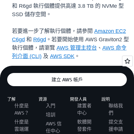
和 R6gd 執行個體提供高達 3.8 TB 的 NVMe 型
SSD 儲存空間。
若要進一步了解執行個體，請參閱
Amazon EC2
C6gd
和
R6gd
。若要開始使用 AWS Graviton2 型
執行個體，請瀏覽
AWS 管理主控台
、
AWS 命令
列介面 (CLI)
及
AWS SDK
。
建立 AWS 帳戶
了解
資源
開發人員
說明
什麼是
入門
建置者
聯絡我
AWS？
中心
們
培訓
什麼是
軟體開
提交支
AWS 信
雲端運
發套件
援申請
任中心