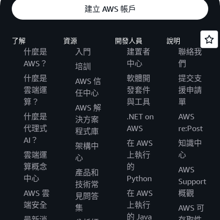
建立 AWS 帳戶
了解
資源
開發人員
說明
什麼是
入門
建置者
聯絡我
AWS？
中心
們
培訓
什麼是
軟體開
提交支
AWS 信
雲端運
發套件
援申請
任中心
算？
與工具
單
AWS 解
什麼是
.NET on
AWS
決方案
代理式
AWS
re:Post
程式庫
AI？
在 AWS
知識中
架構中
雲端運
上執行
心
心
算概念
的
AWS
產品和
中心
Python
Support
技術常
AWS 雲
在 AWS
概觀
見問答
端安全
上執行
集
AWS 可
的 Java
最新消
存取性