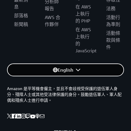
分析師
息
在 AWS
報告
法務
上執行
部落格
AWS 合
活動行
的 PHP
新聞稿
作夥伴
為準則
在 AWS
活動條
上執行
款與條
的
件
JavaScript
English
Amazon 是平等機會僱主，並且不會歧視受保護的退伍軍人身
分、殘障人士或其他受法律保護的身分。鼓勵退伍軍人、軍人配
偶和殘疾人士進行申請。