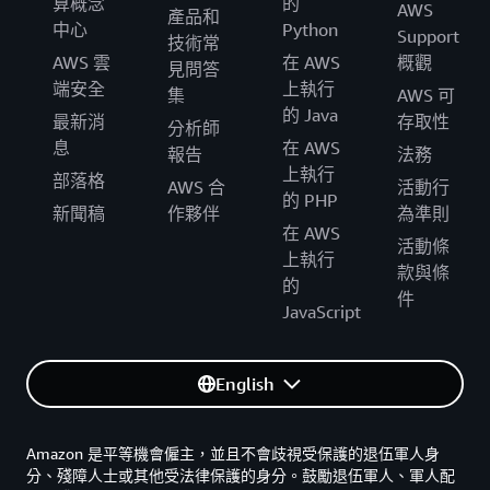
算概念
的
AWS
產品和
中心
Python
Support
技術常
AWS 雲
在 AWS
概觀
見問答
端安全
上執行
集
AWS 可
的 Java
最新消
存取性
分析師
息
在 AWS
報告
法務
上執行
部落格
AWS 合
活動行
的 PHP
新聞稿
作夥伴
為準則
在 AWS
活動條
上執行
款與條
的
件
JavaScript
English
Amazon 是平等機會僱主，並且不會歧視受保護的退伍軍人身
分、殘障人士或其他受法律保護的身分。鼓勵退伍軍人、軍人配