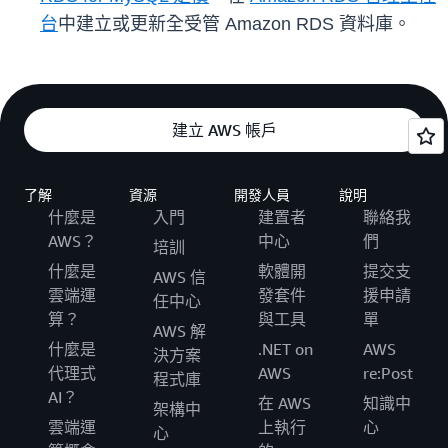
台
中建立或更新全受管 Amazon RDS 資料庫。
建立 AWS 帳戶
了解
資源
開發人員
說明
什麼是
入門
建置者
聯絡我
AWS？
中心
們
培訓
什麼是
軟體開
提交支
AWS 信
雲端運
發套件
援申請
任中心
算？
與工具
單
AWS 解
什麼是
.NET on
AWS
決方案
代理式
AWS
re:Post
程式庫
AI？
在 AWS
知識中
架構中
雲端運
上執行
心
心