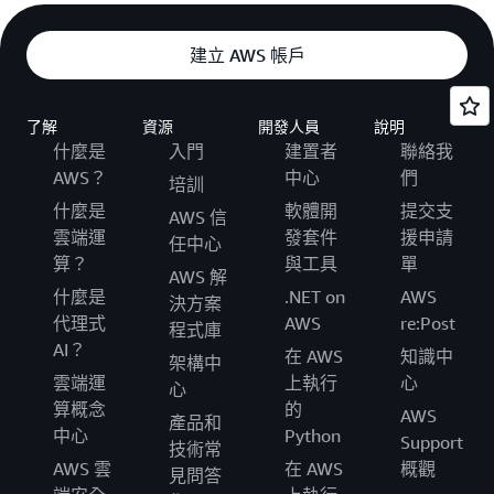
建立 AWS 帳戶
了解
資源
開發人員
說明
什麼是
入門
建置者
聯絡我
AWS？
中心
們
培訓
什麼是
軟體開
提交支
AWS 信
雲端運
發套件
援申請
任中心
算？
與工具
單
AWS 解
什麼是
.NET on
AWS
決方案
代理式
AWS
re:Post
程式庫
AI？
在 AWS
知識中
架構中
雲端運
上執行
心
心
算概念
的
AWS
產品和
中心
Python
Support
技術常
AWS 雲
在 AWS
概觀
見問答