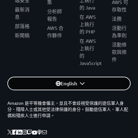
端安全
上執行
集
AWS 可
的 Java
最新消
存取性
分析師
息
在 AWS
報告
法務
上執行
部落格
AWS 合
活動行
的 PHP
新聞稿
作夥伴
為準則
在 AWS
活動條
上執行
款與條
的
件
JavaScript
English
Amazon 是平等機會僱主，並且不會歧視受保護的退伍軍人身
分、殘障人士或其他受法律保護的身分。鼓勵退伍軍人、軍人配
偶和殘疾人士進行申請。