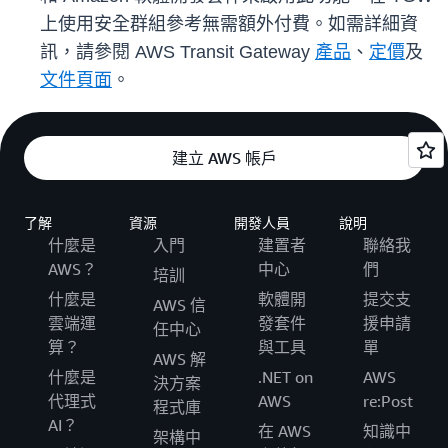
上使用安全群組參考無需額外付費。如需詳細資
訊，請參閱 AWS Transit Gateway
產品
、
定價
及
文件頁面
。
建立 AWS 帳戶
了解
資源
開發人員
說明
什麼是
入門
建置者
聯絡我
AWS？
中心
們
培訓
什麼是
軟體開
提交支
AWS 信
雲端運
發套件
援申請
任中心
算？
與工具
單
AWS 解
什麼是
.NET on
AWS
決方案
代理式
AWS
re:Post
程式庫
AI？
在 AWS
知識中
架構中