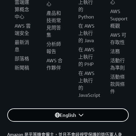
雲端運
上執行
心
心
算概念
的
AWS
產品和
中心
Python
Support
技術常
AWS 雲
在 AWS
概觀
見問答
端安全
上執行
集
AWS 可
的 Java
最新消
存取性
分析師
息
在 AWS
報告
法務
上執行
部落格
AWS 合
活動行
的 PHP
新聞稿
作夥伴
為準則
在 AWS
活動條
上執行
款與條
的
件
JavaScript
English
Amazon 是平等機會僱主，並且不會歧視受保護的退伍軍人身