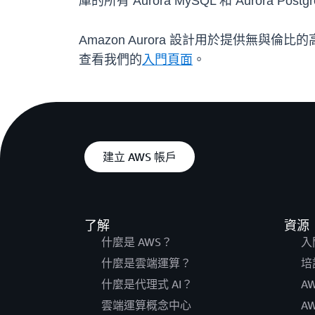
庫的所有 Aurora MySQL 和 Aurora
Amazon Aurora 設計用於提供無與倫比的
查看我們的
入門頁面
。
建立 AWS 帳戶
了解
資源
什麼是 AWS？
入
什麼是雲端運算？
培
什麼是代理式 AI？
A
雲端運算概念中心
A