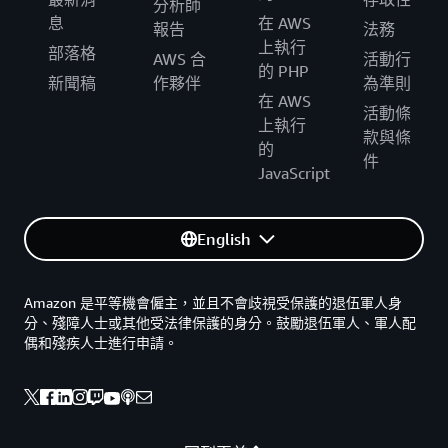
分析師
息
在 AWS
報告
法務
上執行
部落格
AWS 合
活動行
的 PHP
新聞稿
作夥伴
為準則
在 AWS
活動條
上執行
款與條
的
件
JavaScript
English
Amazon 是平等機會僱主，並且不會歧視受保護的退伍軍人身
分、殘障人士或其他受法律保護的身分。鼓勵退伍軍人、軍人配
偶和殘疾人士進行申請。