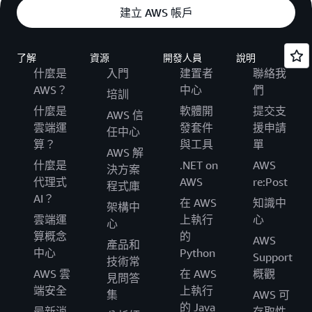
建立 AWS 帳戶
了解
資源
開發人員
說明
什麼是
入門
建置者
聯絡我
AWS？
中心
們
培訓
什麼是
軟體開
提交支
AWS 信
雲端運
發套件
援申請
任中心
算？
與工具
單
AWS 解
什麼是
.NET on
AWS
決方案
代理式
AWS
re:Post
程式庫
AI？
在 AWS
知識中
架構中
雲端運
上執行
心
心
算概念
的
AWS
產品和
中心
Python
Support
技術常
AWS 雲
在 AWS
概觀
見問答
端安全
上執行
集
AWS 可
的 Java
最新消
存取性