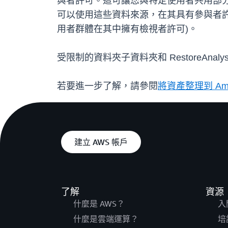
與者許可。這可讓您與特定使用者共用部
可以使用這些資料來源，在其具有參與者許
用者群體在其中擁有檢視者許可)。
受限制的資料夾子資料夾和 RestoreAnalysis t
若要進一步了解，請參閱
將資產整理到 Amaz
建立 AWS 帳戶
了解
資源
什麼是 AWS？
入
什麼是雲端運算？
培