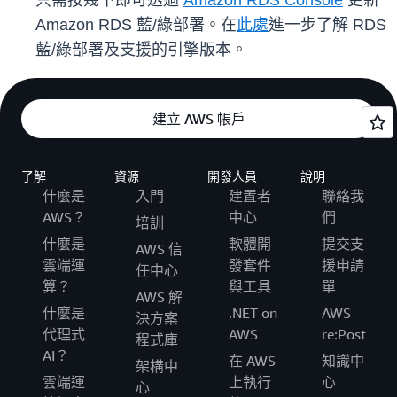
只需按幾下即可透過
Amazon RDS Console
更新
Amazon RDS 藍/綠部署。在
此處
進一步了解 RDS
藍/綠部署及支援的引擎版本。
建立 AWS 帳戶
了解
資源
開發人員
說明
什麼是
入門
建置者
聯絡我
AWS？
中心
們
培訓
什麼是
軟體開
提交支
AWS 信
雲端運
發套件
援申請
任中心
算？
與工具
單
AWS 解
什麼是
.NET on
AWS
決方案
代理式
AWS
re:Post
程式庫
AI？
在 AWS
知識中
架構中
雲端運
上執行
心
心