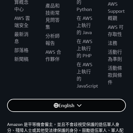
算概念
的
AWS
產品和
中心
Python
Support
技術常
AWS 雲
在 AWS
概觀
見問答
端安全
上執行
集
AWS 可
的 Java
最新消
存取性
分析師
息
在 AWS
報告
法務
上執行
部落格
AWS 合
活動行
的 PHP
新聞稿
作夥伴
為準則
在 AWS
活動條
上執行
款與條
的
件
JavaScript
English
Amazon 是平等機會僱主，並且不會歧視受保護的退伍軍人身
分、殘障人士或其他受法律保護的身分。鼓勵退伍軍人、軍人配