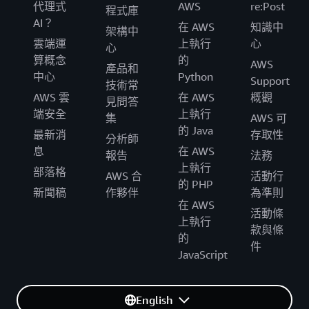
代理式
AWS
re:Post
程式庫
AI？
在 AWS
知識中
架構中
雲端運
上執行
心
心
算概念
的
AWS
產品和
中心
Python
Support
技術常
AWS 雲
在 AWS
概觀
見問答
端安全
上執行
集
AWS 可
的 Java
最新消
存取性
分析師
息
在 AWS
報告
法務
上執行
部落格
AWS 合
活動行
的 PHP
新聞稿
作夥伴
為準則
在 AWS
活動條
上執行
款與條
的
件
JavaScript
English