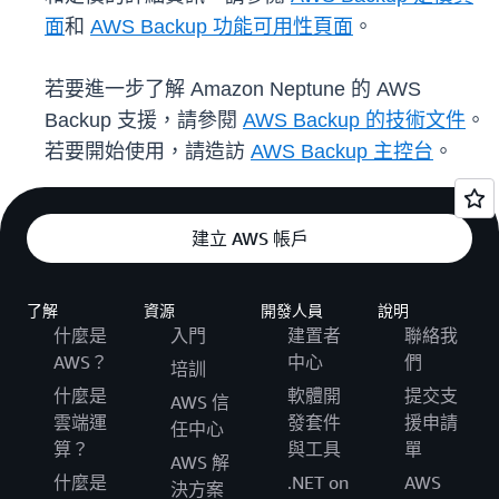
面
和
AWS Backup 功能可用性頁面
。
若要進一步了解 Amazon Neptune 的 AWS
Backup 支援，請參閱
AWS Backup 的技術文件
。
若要開始使用，請造訪
AWS Backup 主控台
。
建立 AWS 帳戶
了解
資源
開發人員
說明
什麼是
入門
建置者
聯絡我
AWS？
中心
們
培訓
什麼是
軟體開
提交支
AWS 信
雲端運
發套件
援申請
任中心
算？
與工具
單
AWS 解
什麼是
.NET on
AWS
決方案