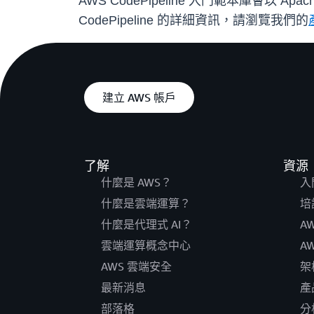
AWS CodePipeline 入門範本庫會以 
CodePipeline 的詳細資訊，請瀏覽我們的
建立 AWS 帳戶
了解
資源
什麼是 AWS？
入
什麼是雲端運算？
培
什麼是代理式 AI？
A
雲端運算概念中心
A
AWS 雲端安全
架
最新消息
產
部落格
分