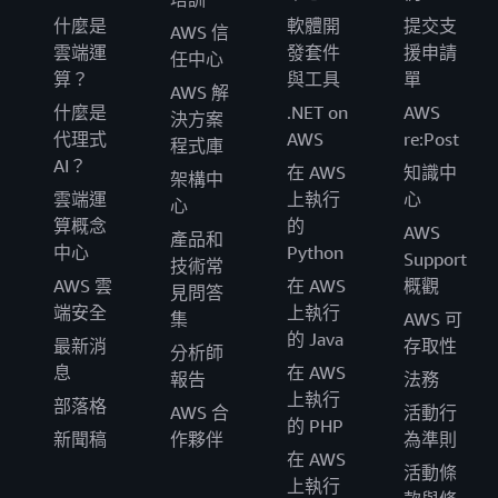
什麼是
軟體開
提交支
AWS 信
雲端運
發套件
援申請
任中心
算？
與工具
單
AWS 解
什麼是
.NET on
AWS
決方案
代理式
AWS
re:Post
程式庫
AI？
在 AWS
知識中
架構中
雲端運
上執行
心
心
算概念
的
AWS
產品和
中心
Python
Support
技術常
AWS 雲
在 AWS
概觀
見問答
端安全
上執行
集
AWS 可
的 Java
最新消
存取性
分析師
息
在 AWS
報告
法務
上執行
部落格
AWS 合
活動行
的 PHP
新聞稿
作夥伴
為準則
在 AWS
活動條
上執行