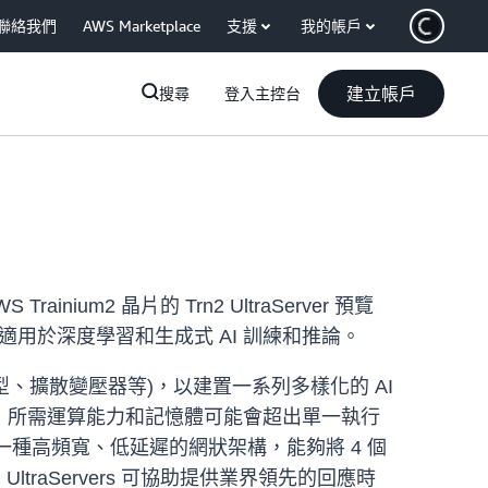
聯絡我們
AWS Marketplace
支援
我的帳戶
建立帳戶
搜尋
登入主控台
Trainium2 晶片的 Trn2 UltraServer 預覽
決方案，適用於深度學習和生成式 AI 訓練和推論。
模型、擴散變壓器等)，以建置一系列多樣化的 AI
)，所需運算能力和記憶體可能會超出單一執行
Link 是一種高頻寬、低延遲的網狀架構，能夠將 4 個
ltraServers 可協助提供業界領先的回應時