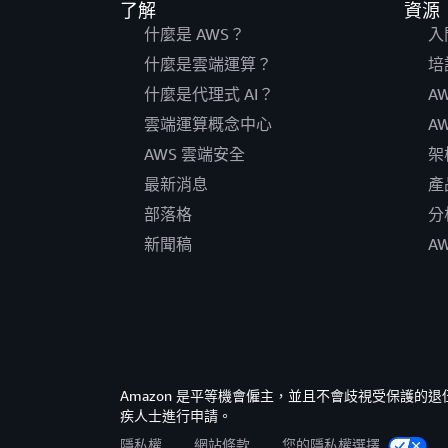
了解
資源
什麼是 AWS？
入
什麼是雲端運算？
培
什麼是代理式 AI？
A
雲端運算概念中心
A
AWS 雲端安全
架
最新消息
產
部落格
分
新聞稿
A
Amazon 是平等機會僱主，並且不會歧視受保護
疾人士進行申請。
隱私權
網站條款
您的隱私權選擇