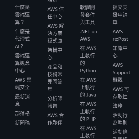
什麼是
軟體開
提交支
AWS 信
雲端運
發套件
援申請
任中心
算？
與工具
單
AWS 解
什麼是
.NET on
AWS
決方案
代理式
AWS
re:Post
程式庫
AI？
在 AWS
知識中
架構中
雲端運
上執行
心
心
算概念
的
AWS
產品和
中心
Python
Support
技術常
AWS 雲
在 AWS
概觀
見問答
端安全
上執行
集
AWS 可
的 Java
最新消
存取性
分析師
息
在 AWS
報告
法務
上執行
部落格
AWS 合
活動行
的 PHP
新聞稿
作夥伴
為準則
在 AWS
活動條
上執行