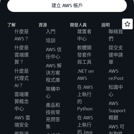
建立 AWS 帳戶
了解
資源
開發人員
說明
什麼是
入門
建置者
聯絡我
AWS？
中心
們
培訓
什麼是
軟體開
提交支
AWS 信
雲端運
發套件
援申請
任中心
算？
與工具
單
AWS 解
什麼是
.NET on
AWS
決方案
代理式
AWS
re:Post
程式庫
AI？
在 AWS
知識中
架構中
雲端運
上執行
心
心
算概念
的
AWS
產品和
中心
Python
Support
技術常
AWS 雲
在 AWS
概觀
見問答
端安全
上執行
集
AWS 可
的 Java
最新消
存取性