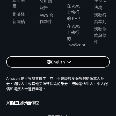
分析師
息
在 AWS
報告
法務
上執行
部落格
AWS 合
活動行
的 PHP
新聞稿
作夥伴
為準則
在 AWS
活動條
上執行
款與條
的
件
JavaScript
English
Amazon 是平等機會僱主，並且不會歧視受保護的退伍軍人身
分、殘障人士或其他受法律保護的身分。鼓勵退伍軍人、軍人配
偶和殘疾人士進行申請。