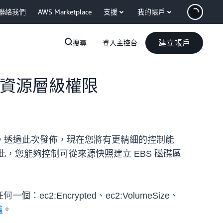
聯絡我們
AWS Marketplace
支援
我的帳戶
建立帳戶
搜尋
登入主控台
額外資源層級權限
。透過此次發佈，現在您將有更精細的控制能
，您能夠控制可從來源快照建立 EBS 磁碟區
2:Encrypted、ec2:VolumeSize、
鑰
。