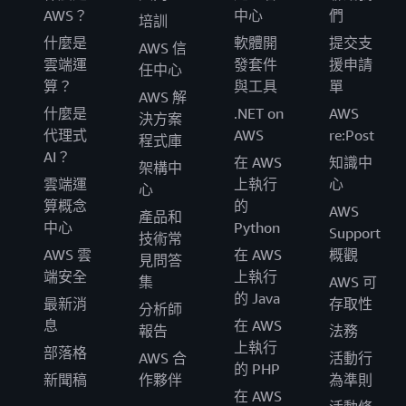
AWS？
中心
們
培訓
什麼是
軟體開
提交支
AWS 信
雲端運
發套件
援申請
任中心
算？
與工具
單
AWS 解
什麼是
.NET on
AWS
決方案
代理式
AWS
re:Post
程式庫
AI？
在 AWS
知識中
架構中
雲端運
上執行
心
心
算概念
的
AWS
產品和
中心
Python
Support
技術常
AWS 雲
在 AWS
概觀
見問答
端安全
上執行
集
AWS 可
的 Java
最新消
存取性
分析師
息
在 AWS
報告
法務
上執行
部落格
AWS 合
活動行
的 PHP
新聞稿
作夥伴
為準則
在 AWS