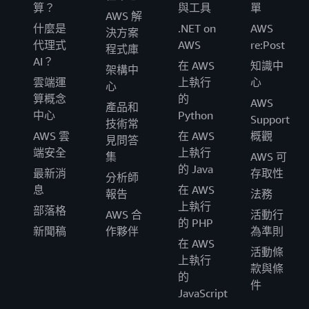
算？
與工具
單
AWS 解
什麼是
.NET on
AWS
決方案
代理式
AWS
re:Post
程式庫
AI？
在 AWS
知識中
架構中
雲端運
上執行
心
心
算概念
的
AWS
產品和
中心
Python
Support
技術常
AWS 雲
在 AWS
概觀
見問答
端安全
上執行
集
AWS 可
的 Java
最新消
存取性
分析師
息
在 AWS
報告
法務
上執行
部落格
AWS 合
活動行
的 PHP
新聞稿
作夥伴
為準則
在 AWS
活動條
上執行
款與條
的
件
JavaScript