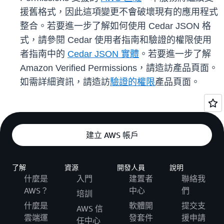
援舊格式，因此這項變更不會破壞現有的應用程式
整合。若要進一步了解如何使用 Cedar JSON 格
式，請參閱 Cedar 使用者指南和驗證的權限使用
者指南中的
Cedar JSON 實體
。若要進一步了解
Amazon Verified Permissions，請造訪產品頁面。
如需詳細資訊，請造訪
驗證的權限
產品頁面。
建立 AWS 帳戶
了解
資源
開發人員
說明
什麼是
入門
建置者
聯絡我
AWS？
中心
們
培訓
什麼是
軟體開
提交支
AWS 信
雲端運
發套件
援申請
任中心