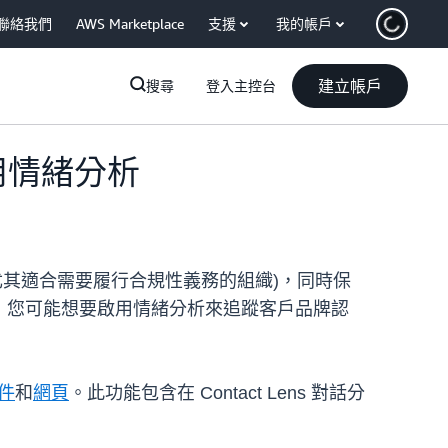
聯絡我們
AWS Marketplace
支援
我的帳戶
建立帳戶
搜尋
登入主控台
或停用情緒分析
析 (這尤其適合需要履行合規性義務的組織)，同時保
。例如，您可能想要啟用情緒分析來追蹤客戶品牌認
件
和
網頁
。此功能包含在 Contact Lens 對話分