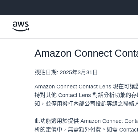
跳至主要內容
Amazon Connect 
張貼日期:
2025年3月31日
Amazon Connect Contact 
持對其他 Contact Lens 對話分
知，並停用撥打內部公司投訴專線之聯絡
此功能適用於提供 Amazon Connect C
析的定價中，無需額外付費。如需 Contact