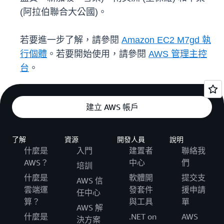
(阿拉伯聯合大公國)。
若要進一步了解，請參閱
Amazon EC2 M7gd 執
行個體
。若要開始使用，請參閱
AWS 管理主控
台
。
建立 AWS 帳戶
了解
資源
開發人員
說明
什麼是
入門
建置者
聯絡我
AWS？
中心
們
培訓
什麼是
軟體開
提交支
AWS 信
雲端運
發套件
援申請
任中心
算？
與工具
單
AWS 解
什麼是
.NET on
AWS
決方案