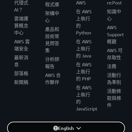
代理式
AWS
re:Post
程式庫
AI？
在 AWS
知識中
架構中
雲端運
上執行
心
心
算概念
的
AWS
產品和
中心
Python
Support
技術常
AWS 雲
在 AWS
概觀
見問答
端安全
上執行
集
AWS 可
的 Java
最新消
存取性
分析師
息
在 AWS
報告
法務
上執行
部落格
AWS 合
活動行
的 PHP
新聞稿
作夥伴
為準則
在 AWS
活動條
上執行
款與條
的
件
JavaScript
English