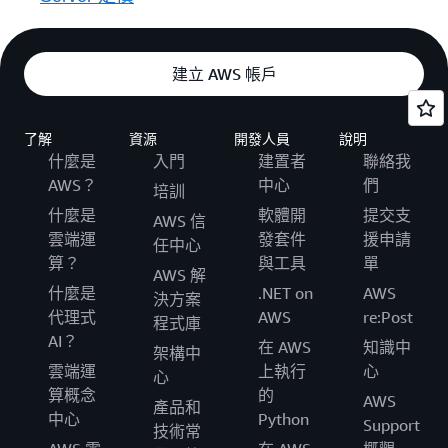
建立 AWS 帳戶
了解
資源
開發人員
說明
什麼是
入門
建置者
聯絡我
AWS？
中心
們
培訓
什麼是
軟體開
提交支
AWS 信
雲端運
發套件
援申請
任中心
算？
與工具
單
AWS 解
什麼是
.NET on
AWS
決方案
代理式
AWS
re:Post
程式庫
AI？
在 AWS
知識中
架構中
雲端運
上執行
心
心
算概念
的
AWS
產品和
中心
Python
Support
技術常