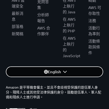
AWS 雲
在 AWS
概觀
見問答
端安全
上執行
集
AWS 可
的 Java
最新消
存取性
分析師
息
在 AWS
報告
法務
上執行
部落格
AWS 合
活動行
的 PHP
新聞稿
作夥伴
為準則
在 AWS
活動條
上執行
款與條
的
件
JavaScript
English
Amazon 是平等機會僱主，並且不會歧視受保護的退伍軍人身
分、殘障人士或其他受法律保護的身分。鼓勵退伍軍人、軍人配
偶和殘疾人士進行申請。