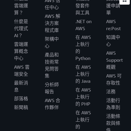
AWS 信
雲端運
發套件
援申請
任中心
算？
與工具
單
AWS 解
什麼是
.NET on
AWS
決方案
代理式
AWS
re:Post
程式庫
AI？
在 AWS
知識中
架構中
雲端運
上執行
心
心
算概念
的
AWS
產品和
中心
Python
Support
技術常
AWS 雲
在 AWS
概觀
見問答
端安全
上執行
集
AWS 可
的 Java
最新消
存取性
分析師
息
在 AWS
報告
法務
上執行
部落格
AWS 合
活動行
的 PHP
新聞稿
作夥伴
為準則
在 AWS
活動條
上執行
款與條
的
件