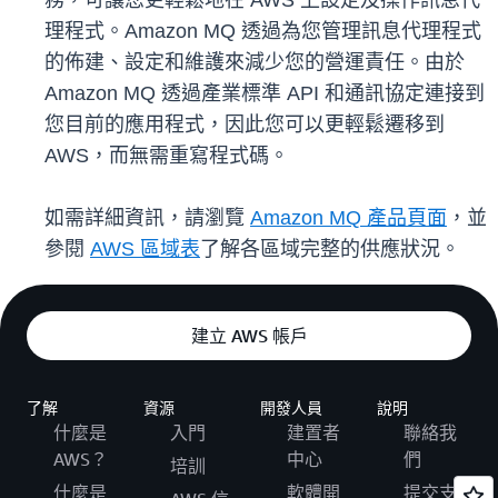
務，可讓您更輕鬆地在 AWS 上設定及操作訊息代
理程式。Amazon MQ 透過為您管理訊息代理程式
的佈建、設定和維護來減少您的營運責任。由於
Amazon MQ 透過產業標準 API 和通訊協定連接到
您目前的應用程式，因此您可以更輕鬆遷移到
AWS，而無需重寫程式碼。
如需詳細資訊，請瀏覽
Amazon MQ 產品頁面
，並
參閱
AWS 區域表
了解各區域完整的供應狀況。
建立 AWS 帳戶
了解
資源
開發人員
說明
什麼是
入門
建置者
聯絡我
AWS？
中心
們
培訓
什麼是
軟體開
提交支