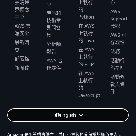
雲端運
上執行
心
心
算概念
的
AWS
產品和
中心
Python
Support
技術常
AWS 雲
在 AWS
概觀
見問答
端安全
上執行
集
AWS 可
的 Java
最新消
存取性
分析師
息
在 AWS
報告
法務
上執行
部落格
AWS 合
活動行
的 PHP
新聞稿
作夥伴
為準則
在 AWS
活動條
上執行
款與條
的
件
JavaScript
English
Amazon 是平等機會僱主，並且不會歧視受保護的退伍軍人身