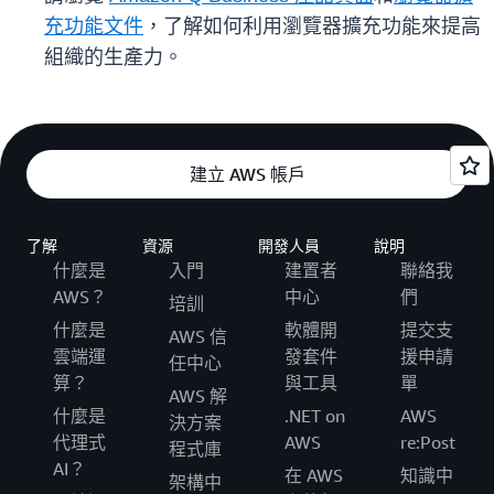
充功能文件
，了解如何利用瀏覽器擴充功能來提高
組織的生產力。
建立 AWS 帳戶
了解
資源
開發人員
說明
什麼是
入門
建置者
聯絡我
AWS？
中心
們
培訓
什麼是
軟體開
提交支
AWS 信
雲端運
發套件
援申請
任中心
算？
與工具
單
AWS 解
什麼是
.NET on
AWS
決方案
代理式
AWS
re:Post
程式庫
AI？
在 AWS
知識中
架構中