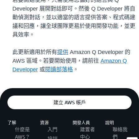
若要開始使用，只需使用您偏好的語言與 Q
Developer 展開對話即可。然後 Q Developer 將自
動偵測對話，並以適當的語言提供答案、程式碼建
議和回應，讓全球團隊更易於使用開發功能，並更
具效率。
此更新適用於所有
提供
Amazon Q Developer 的
AWS 區域。若要開始使用，請前往
Amazon Q
Developer
或
閱讀部落格
。
建立 AWS 帳戶
了解
資源
開發人員
說明
什麼是
入門
建置者
聯絡我
AWS？
中心
們
培訓