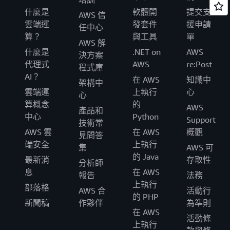
什麼是
軟體開
提交支
AWS 信
雲端運
發套件
援申請
任中心
算？
與工具
單
AWS 解
什麼是
.NET on
AWS
決方案
代理式
AWS
re:Post
程式庫
AI？
在 AWS
知識中
架構中
雲端運
上執行
心
心
算概念
的
AWS
產品和
中心
Python
Support
技術常
AWS 雲
在 AWS
概觀
見問答
端安全
上執行
集
AWS 可
的 Java
最新消
存取性
分析師
息
在 AWS
報告
法務
上執行
部落格
AWS 合
活動行
的 PHP
新聞稿
作夥伴
為準則
在 AWS
活動條
上執行