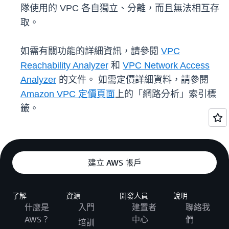
隊使用的 VPC 各自獨立、分離，而且無法相互存
取。
如需有關功能的詳細資訊，請參閱
VPC
Reachability Analyzer
和
VPC Network Access
Analyzer
的文件。 如需定價詳細資料，請參閱
Amazon VPC 定價頁面
上的「網路分析」索引標
籤。
建立 AWS 帳戶
了解
資源
開發人員
說明
什麼是
入門
建置者
聯絡我
AWS？
中心
們
培訓