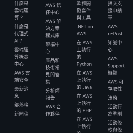
什麼是
軟體開
提交支
AWS 信
雲端運
發套件
援申請
任中心
算？
與工具
單
AWS 解
什麼是
.NET on
AWS
決方案
代理式
AWS
re:Post
程式庫
AI？
在 AWS
知識中
架構中
雲端運
上執行
心
心
算概念
的
AWS
產品和
中心
Python
Support
技術常
AWS 雲
在 AWS
概觀
見問答
端安全
上執行
集
AWS 可
的 Java
最新消
存取性
分析師
息
在 AWS
報告
法務
上執行
部落格
AWS 合
活動行
的 PHP
新聞稿
作夥伴
為準則
在 AWS
活動條
上執行
款與條