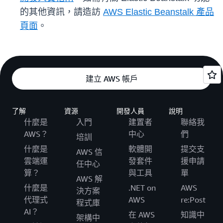
的其他資訊，請造訪
AWS Elastic Beanstalk 產品
頁面
。
建立 AWS 帳戶
了解
資源
開發人員
說明
什麼是
入門
建置者
聯絡我
AWS？
中心
們
培訓
什麼是
軟體開
提交支
AWS 信
雲端運
發套件
援申請
任中心
算？
與工具
單
AWS 解
什麼是
.NET on
AWS
決方案
代理式
AWS
re:Post
程式庫
AI？
在 AWS
知識中
架構中