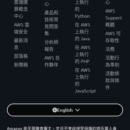
雲端運
上執行
心
心
算概念
的
AWS
產品和
中心
Python
Support
技術常
AWS 雲
在 AWS
概觀
見問答
端安全
上執行
集
AWS 可
的 Java
最新消
存取性
分析師
息
在 AWS
報告
法務
上執行
部落格
AWS 合
活動行
的 PHP
新聞稿
作夥伴
為準則
在 AWS
活動條
上執行
款與條
的
件
JavaScript
English
Amazon 是平等機會僱主，並且不會歧視受保護的退伍軍人身