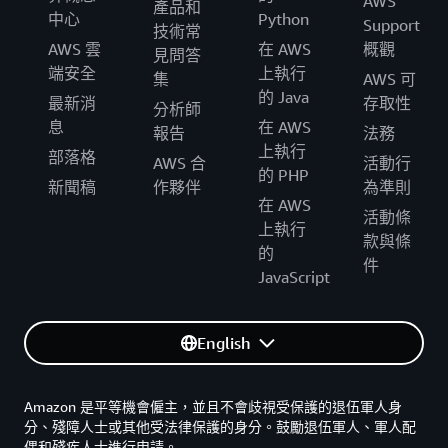
AWS
產品和
中心
Python
Support
技術常
AWS 雲
在 AWS
概觀
見問答
端安全
上執行
集
AWS 可
的 Java
最新消
存取性
分析師
息
在 AWS
報告
法務
上執行
部落格
AWS 合
活動行
的 PHP
新聞稿
作夥伴
為準則
在 AWS
活動條
上執行
款與條
的
件
JavaScript
English
Amazon 是平等機會僱主，並且不會歧視受保護的退伍軍人身
分、殘障人士或其他受法律保護的身分。鼓勵退伍軍人、軍人配
偶和殘疾人士進行申請。