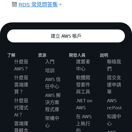
閱
RDS 常見問答集
。
建立 AWS 帳戶
了解
資源
開發人員
說明
什麼是
入門
建置者
聯絡我
AWS？
中心
們
培訓
什麼是
軟體開
提交支
AWS 信
雲端運
發套件
援申請
任中心
算？
與工具
單
AWS 解
什麼是
.NET on
AWS
決方案
代理式
AWS
re:Post
程式庫
AI？
在 AWS
知識中
架構中
雲端運
上執行
心
心
算概念
的