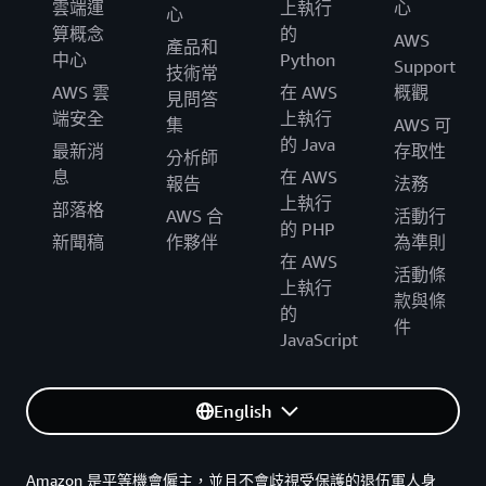
雲端運
上執行
心
心
算概念
的
AWS
產品和
中心
Python
Support
技術常
AWS 雲
在 AWS
概觀
見問答
端安全
上執行
集
AWS 可
的 Java
最新消
存取性
分析師
息
在 AWS
報告
法務
上執行
部落格
AWS 合
活動行
的 PHP
新聞稿
作夥伴
為準則
在 AWS
活動條
上執行
款與條
的
件
JavaScript
English
Amazon 是平等機會僱主，並且不會歧視受保護的退伍軍人身