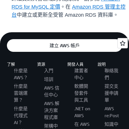
RDS for MySQL 定價
。在
Amazon RDS 管理主控
台
中建立或更新全受管 Amazon RDS 資料庫。
建立 AWS 帳戶
了解
資源
開發人員
說明
什麼是
入門
建置者
聯絡我
AWS？
中心
們
培訓
什麼是
軟體開
提交支
AWS 信
雲端運
發套件
援申請
任中心
算？
與工具
單
AWS 解
什麼是
.NET on
AWS
決方案
代理式
AWS
re:Post
程式庫
AI？
在 AWS
知識中
架構中