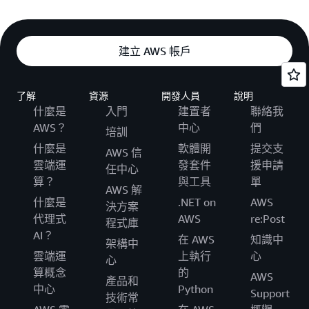
建立 AWS 帳戶
了解
資源
開發人員
說明
什麼是
入門
建置者
聯絡我
AWS？
中心
們
培訓
什麼是
軟體開
提交支
AWS 信
雲端運
發套件
援申請
任中心
算？
與工具
單
AWS 解
什麼是
.NET on
AWS
決方案
代理式
AWS
re:Post
程式庫
AI？
在 AWS
知識中
架構中
雲端運
上執行
心
心
算概念
的
AWS
產品和
中心
Python
Support
技術常