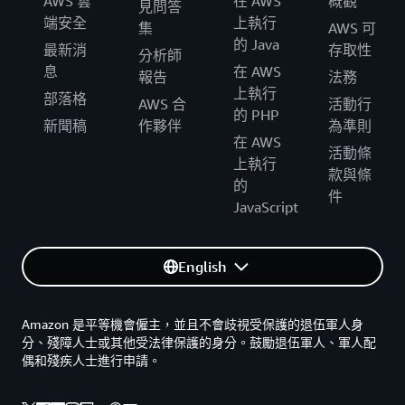
AWS 雲
在 AWS
概觀
見問答
端安全
上執行
集
AWS 可
的 Java
最新消
存取性
分析師
息
在 AWS
報告
法務
上執行
部落格
AWS 合
活動行
的 PHP
新聞稿
作夥伴
為準則
在 AWS
活動條
上執行
款與條
的
件
JavaScript
English
Amazon 是平等機會僱主，並且不會歧視受保護的退伍軍人身
分、殘障人士或其他受法律保護的身分。鼓勵退伍軍人、軍人配
偶和殘疾人士進行申請。