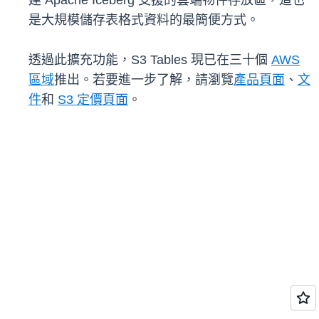
建 Apache Iceberg 支援的雲端物件存放區，這也
是大規模儲存表格式資料的最簡便方式。
透過此擴充功能，S3 Tables 現已在三十個
AWS
區域
推出。若要進一步了解，請瀏覽
產品頁面
、
文
件
和
S3 定價頁面
。