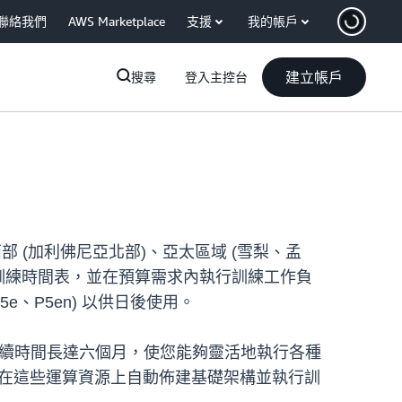
聯絡我們
AWS Marketplace
支援
我的帳戶
建立帳戶
搜尋
登入主控台
：美國西部 (加利佛尼亞北部)、亞太區域 (雪梨、孟
的模型訓練時間表，並在預算需求內執行訓練工作負
P5e、P5en) 以供日後使用。
容量，持續時間長達六個月，使您能夠靈活地執行各種
 會在這些運算資源上自動佈建基礎架構並執行訓