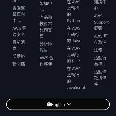
AI？
在 AWS
知識中
架構中
雲端運
上執行
心
心
算概念
的
AWS
產品和
中心
Python
Support
技術常
AWS 雲
在 AWS
概觀
見問答
端安全
上執行
集
AWS 可
的 Java
最新消
存取性
分析師
息
在 AWS
報告
法務
上執行
部落格
AWS 合
活動行
的 PHP
新聞稿
作夥伴
為準則
在 AWS
活動條
上執行
款與條
的
件
JavaScript
English