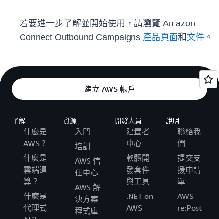
若要進一步了解並開始使用，請瀏覽 Amazon
Connect Outbound Campaigns
產品頁面
和
文件
。
建立 AWS 帳戶
了解
資源
開發人員
說明
什麼是
入門
建置者
聯絡我
AWS？
中心
們
培訓
什麼是
軟體開
提交支
AWS 信
雲端運
發套件
援申請
任中心
算？
與工具
單
AWS 解
什麼是
.NET on
AWS
決方案
代理式
AWS
re:Post
程式庫