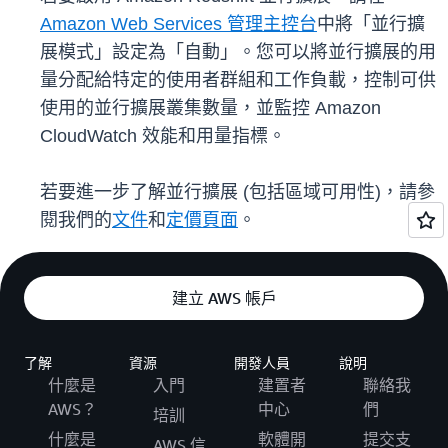
Amazon Web Services 管理主控台
中將「並行擴
展模式」設定為「自動」。您可以將並行擴展的用
量分配給特定的使用者群組和工作負載，控制可供
使用的並行擴展叢集數量，並監控 Amazon
CloudWatch 效能和用量指標。
若要進一步了解並行擴展 (包括區域可用性)，請參
閱我們的
文件
和
定價頁面
。
建立 AWS 帳戶
了解
資源
開發人員
說明
什麼是
入門
建置者
聯絡我
AWS？
中心
們
培訓
什麼是
軟體開
提交支
AWS 信