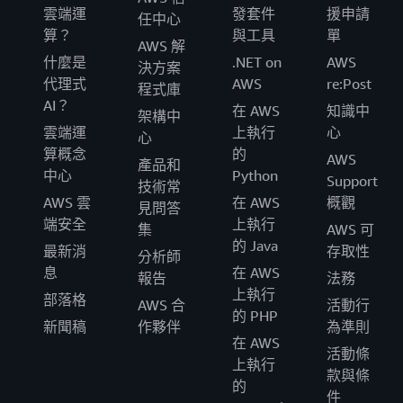
雲端運
發套件
援申請
任中心
算？
與工具
單
AWS 解
什麼是
.NET on
AWS
決方案
代理式
AWS
re:Post
程式庫
AI？
在 AWS
知識中
架構中
雲端運
上執行
心
心
算概念
的
AWS
產品和
中心
Python
Support
技術常
AWS 雲
在 AWS
概觀
見問答
端安全
上執行
集
AWS 可
的 Java
最新消
存取性
分析師
息
在 AWS
報告
法務
上執行
部落格
AWS 合
活動行
的 PHP
新聞稿
作夥伴
為準則
在 AWS
活動條
上執行
款與條
的
件