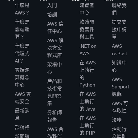
什麼是
入門
建置者
聯絡我
AWS？
中心
們
培訓
什麼是
軟體開
提交支
AWS 信
雲端運
發套件
援申請
任中心
算？
與工具
單
AWS 解
什麼是
.NET on
AWS
決方案
代理式
AWS
re:Post
程式庫
AI？
在 AWS
知識中
架構中
雲端運
上執行
心
心
算概念
的
AWS
產品和
中心
Python
Support
技術常
AWS 雲
在 AWS
概觀
見問答
端安全
上執行
集
AWS 可
的 Java
最新消
存取性
分析師
息
在 AWS
報告
法務
上執行
部落格
AWS 合
活動行
的 PHP
新聞稿
作夥伴
為準則