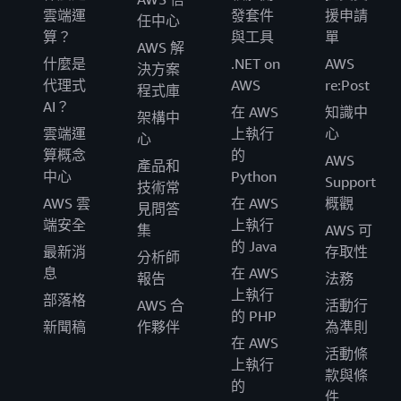
雲端運
發套件
援申請
任中心
算？
與工具
單
AWS 解
什麼是
.NET on
AWS
決方案
代理式
AWS
re:Post
程式庫
AI？
在 AWS
知識中
架構中
雲端運
上執行
心
心
算概念
的
AWS
產品和
中心
Python
Support
技術常
AWS 雲
在 AWS
概觀
見問答
端安全
上執行
集
AWS 可
的 Java
最新消
存取性
分析師
息
在 AWS
報告
法務
上執行
部落格
AWS 合
活動行
的 PHP
新聞稿
作夥伴
為準則
在 AWS
活動條
上執行
款與條
的
件