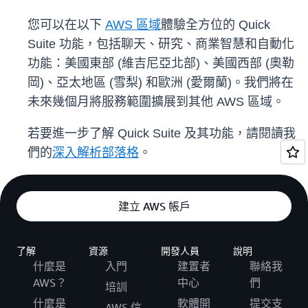
您可以在以下
AWS 區域
體驗全方位的 Quick
Suite 功能，包括聊天、研究、商業智慧和自動化
功能：美國東部 (維吉尼亞北部)、美國西部 (奧勒
岡)、亞太地區 (雪梨) 和歐洲 (愛爾蘭)。我們將在
未來幾個月將服務範圍擴展到其他 AWS 區域。
若要進一步了解 Quick Suite 及其功能，請閱讀我
們的
深入解析部落格
。
建立 AWS 帳戶
了解
資源
開發人員
說明
什麼是
入門
建置者
聯絡我
AWS？
中心
們
培訓
什麼是
軟體開
提交支
AWS 信