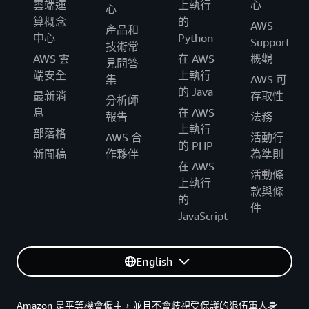
雲端運
上執行
心
心
算概念
的
AWS
產品和
中心
Python
Support
技術常
AWS 雲
在 AWS
概觀
見問答
端安全
上執行
集
AWS 可
的 Java
最新消
存取性
分析師
息
在 AWS
報告
法務
上執行
部落格
AWS 合
活動行
的 PHP
新聞稿
作夥伴
為準則
在 AWS
活動條
上執行
款與條
的
件
JavaScript
English
Amazon 是平等機會僱主，並且不會歧視受保護的退伍軍人身