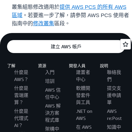
叢集組態修改適用於
提供 AWS PCS 的所有 AWS
區域
。若要進一步了解，請參閱 AWS PCS 使用者
指南中的
修改叢集
區段。
建立 AWS 帳戶
了解
資源
開發人員
說明
什麼是
入門
建置者
聯絡我
AWS？
中心
們
培訓
什麼是
軟體開
提交支
AWS 信
雲端運
發套件
援申請
任中心
算？
與工具
單
AWS 解
什麼是
.NET on
AWS
決方案
代理式
AWS
re:Post
程式庫
AI？
在 AWS
知識中
架構中