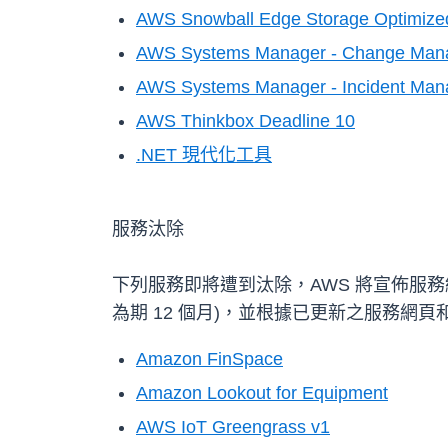
AWS Snowball Edge Storage Optimize
AWS Systems Manager - Change Man
AWS Systems Manager - Incident Man
AWS Thinkbox Deadline 10
.NET 現代化工具
服務汰除
下列服務即將遭到汰除，AWS 將宣佈服
為期 12 個月)，並根據已更新之服務
Amazon FinSpace
Amazon Lookout for Equipment
AWS IoT Greengrass v1