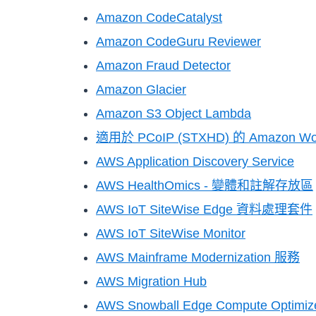
Amazon CodeCatalyst
Amazon CodeGuru Reviewer
Amazon Fraud Detector
Amazon Glacier
Amazon S3 Object Lambda
適用於 PCoIP (STXHD) 的 Amazon Wo
AWS Application Discovery Service
AWS HealthOmics - 變體和註解存放區
AWS IoT SiteWise Edge 資料處理套件
AWS IoT SiteWise Monitor
AWS Mainframe Modernization 服務
AWS Migration Hub
AWS Snowball Edge Compute Optimiz