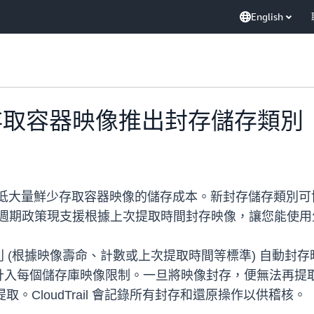
English
鮮少存取容器映像推出封存儲存類別
別，降低大量鮮少存取容器映像的儲存成本。新封存儲存類
命週期政策現支援根據上次提取時間封存映像，讓您能使
根據映像壽命、計數或上次提取時間等標準) 自動封存映像，
每個儲存庫映像限制。一旦將映像封存，便無法再提取，但可
取。CloudTrail 會記錄所有封存和還原操作以供稽核。