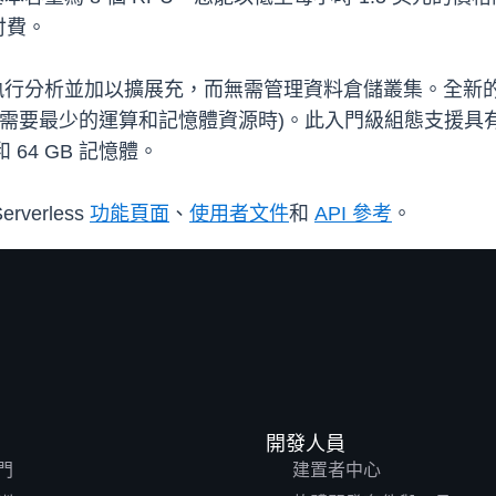
付費。
 可讓使用者執行分析並加以擴展充，而無需管理資料倉儲叢集。全新的較低容量
要最少的運算和記憶體資源時)。此入門級組態支援具有高達 32
64 GB 記憶體。
rverless
功能頁面
、
使用者文件
和
API 參考
。
開發人員
門
建置者中心