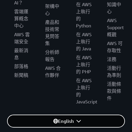
AI？
在 AWS
知識中
架構中
雲端運
上執行
心
心
算概念
的
AWS
產品和
中心
Python
Support
技術常
AWS 雲
在 AWS
概觀
見問答
端安全
上執行
集
AWS 可
的 Java
最新消
存取性
分析師
息
在 AWS
報告
法務
上執行
部落格
AWS 合
活動行
的 PHP
新聞稿
作夥伴
為準則
在 AWS
活動條
上執行
款與條
的
件
JavaScript
English