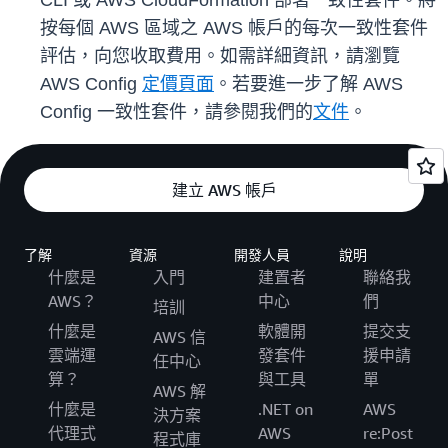
CLI 或 AWS CloudFormation 部署一致性套件。將
按每個 AWS 區域之 AWS 帳戶的每次一致性套件
評估，向您收取費用。如需詳細資訊，請瀏覽
AWS Config
定價頁面
。若要進一步了解 AWS
Config 一致性套件，請參閱我們的
文件
。
建立 AWS 帳戶
了解
資源
開發人員
說明
什麼是
入門
建置者
聯絡我
AWS？
中心
們
培訓
什麼是
軟體開
提交支
AWS 信
雲端運
發套件
援申請
任中心
算？
與工具
單
AWS 解
什麼是
.NET on
AWS
決方案
代理式
AWS
re:Post
程式庫