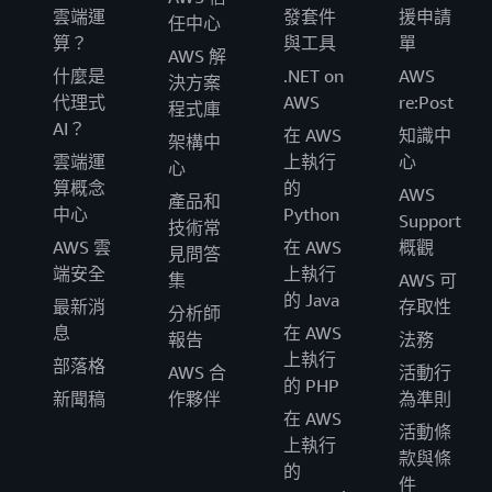
雲端運
發套件
援申請
任中心
算？
與工具
單
AWS 解
什麼是
.NET on
AWS
決方案
代理式
AWS
re:Post
程式庫
AI？
在 AWS
知識中
架構中
雲端運
上執行
心
心
算概念
的
AWS
產品和
中心
Python
Support
技術常
AWS 雲
在 AWS
概觀
見問答
端安全
上執行
集
AWS 可
的 Java
最新消
存取性
分析師
息
在 AWS
報告
法務
上執行
部落格
AWS 合
活動行
的 PHP
新聞稿
作夥伴
為準則
在 AWS
活動條
上執行
款與條
的
件