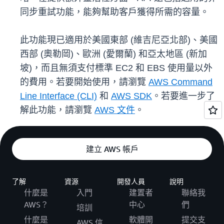
同步重試功能，能夠幫助客戶獲得所需的容量。
此功能現已適用於美國東部 (維吉尼亞北部)、美國
西部 (奧勒岡)、歐洲 (愛爾蘭) 和亞太地區 (新加
坡)，而且無須支付標準 EC2 和 EBS 使用量以外
的費用。若要開始使用，請瀏覽
AWS Command
Line Interface (CLI)
和
AWS SDK
。若要進一步了
解此功能，請瀏覽
AWS 文件
。
建立 AWS 帳戶
了解
資源
開發人員
說明
什麼是
入門
建置者
聯絡我
AWS？
中心
們
培訓
什麼是
軟體開
提交支
AWS 信